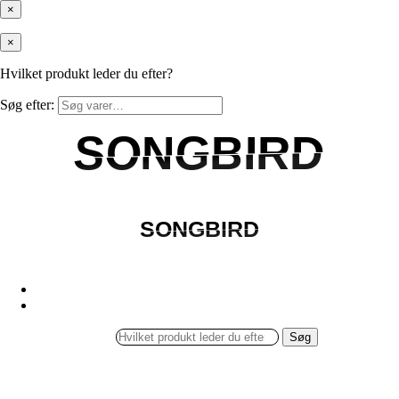
×
×
Hvilket produkt leder du efter?
Søg efter:
SONGBIRD
SONGBIRD
SONGBIRD
SONGBIRD
Søg