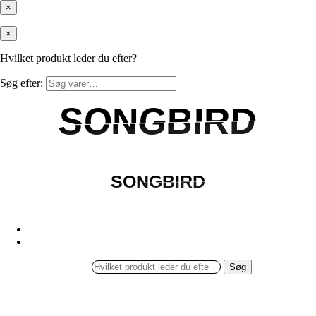
×
×
Hvilket produkt leder du efter?
Søg efter:
SONGBIRD
SONGBIRD
SONGBIRD
SONGBIRD
Søg