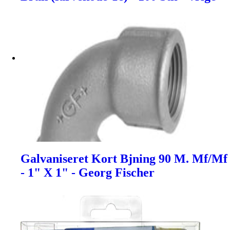
Galvaniseret Kort Bjning 90 M. Mf/Mf
- 1" X 1" - Georg Fischer