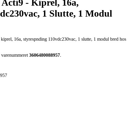
 Acti9 - Kiprel, 16a,
dc230vac, 1 Slutte, 1 Modul
- kiprel, 16a, styrespnding 110vdc230vac, 1 slutte, 1 modul bred hos
ar varenummeret
3606480088957
.
8957