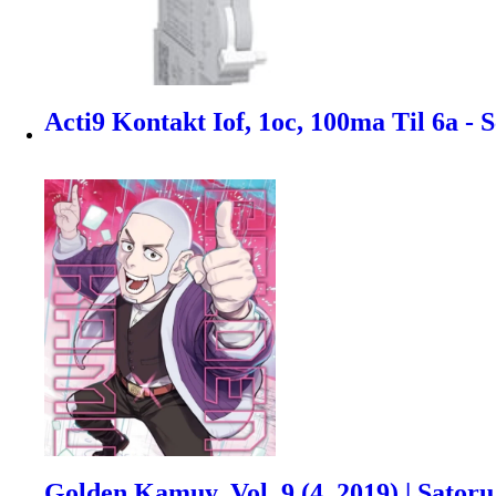
Acti9 Kontakt Iof, 1oc, 100ma Til 6a - 
Golden Kamuy, Vol. 9 (4, 2019) | Sator