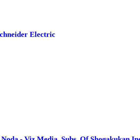
Schneider Electric
u Noda - Viz Media, Subs. Of Shogakukan In