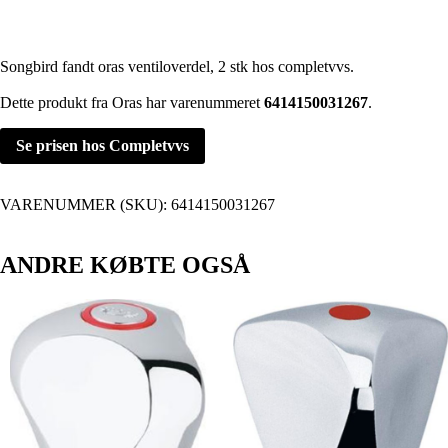
Songbird fandt oras ventiloverdel, 2 stk hos completvvs.
Dette produkt fra Oras har varenummeret
6414150031267
.
Se prisen hos Completvvs
VARENUMMER (SKU):
6414150031267
ANDRE KØBTE OGSÅ