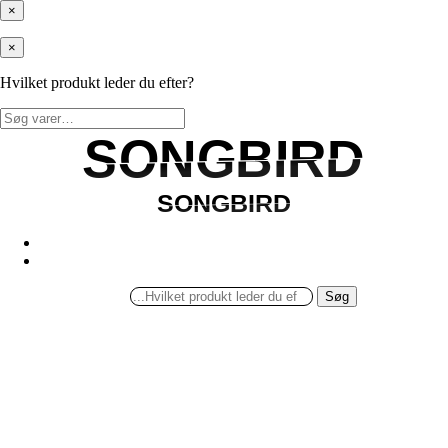
×
×
Hvilket produkt leder du efter?
Søg
efter:
SONGBIRD
SONGBIRD
SONGBIRD
SONGBIRD
Søg