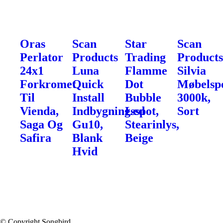
Oras
Scan
Star
Scan
Perlator
Products
Trading
Product
24x1
Luna
Flamme
Silvia
Forkromet
Quick
Dot
Møbelspo
Til
Install
Bubble
3000k,
Vienda,
Indbygningsspot,
Led
Sort
Saga Og
Gu10,
Stearinlys,
Safira
Blank
Beige
Hvid
© Copyright Songbird