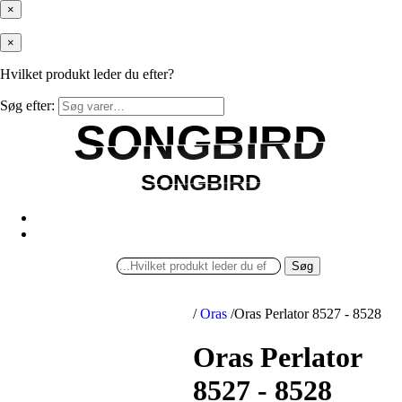
×
×
Hvilket produkt leder du efter?
Søg efter:
SONGBIRD
SONGBIRD
SONGBIRD
SONGBIRD
Søg
/
Oras
/
Oras Perlator 8527 - 8528
Oras Perlator
8527 - 8528