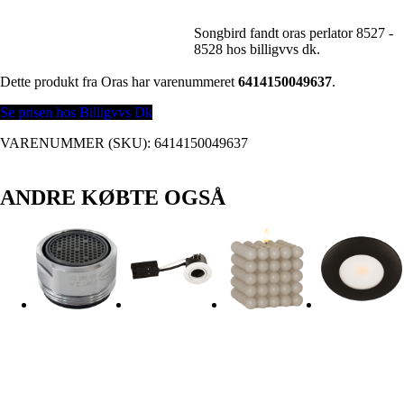
Songbird fandt oras perlator 8527 -
8528 hos billigvvs dk.
Dette produkt fra Oras har varenummeret
6414150049637
.
Se prisen hos Billigvvs Dk
VARENUMMER (SKU):
6414150049637
ANDRE KØBTE OGSÅ