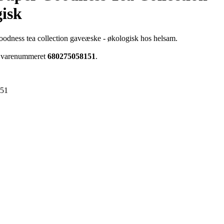
isk
goodness tea collection gaveæske - økologisk hos helsam.
ar varenummeret
680275058151
.
151