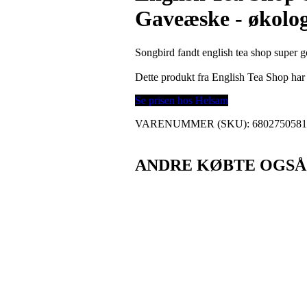
Gaveæske - økolog
Songbird fandt english tea shop super 
Dette produkt fra English Tea Shop h
Se prisen hos Helsam
VARENUMMER (SKU):
680275058
ANDRE KØBTE OGSÅ