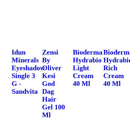
Idun
Zensi
Bioderma
Bioderm
Minerals
By
Hydrabio
Hydrabi
Eyeshadow
Oliver
Light
Rich
Single 3
Kesi
Cream
Cream
G -
God
40 Ml
40 Ml
Sandvita
Dag
Hair
Gel 100
Ml