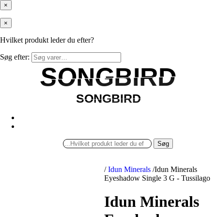
×
×
Hvilket produkt leder du efter?
Søg efter:
SONGBIRD
SONGBIRD
SONGBIRD
SONGBIRD
Søg
/
Idun Minerals
/
Idun Minerals
Eyeshadow Single 3 G - Tussilago
Idun Minerals