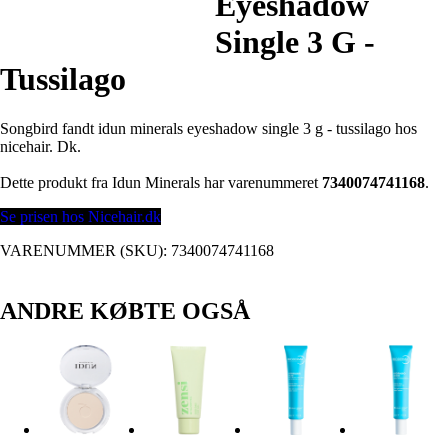
Eyeshadow
Single 3 G -
Tussilago
Songbird fandt idun minerals eyeshadow single 3 g - tussilago hos
nicehair. Dk.
Dette produkt fra Idun Minerals har varenummeret
7340074741168
.
Se prisen hos Nicehair.dk
VARENUMMER (SKU):
7340074741168
ANDRE KØBTE OGSÅ