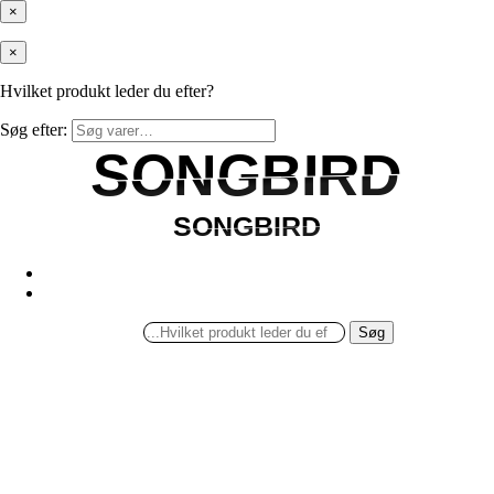
×
×
Hvilket produkt leder du efter?
Søg efter:
SONGBIRD
SONGBIRD
SONGBIRD
SONGBIRD
Søg