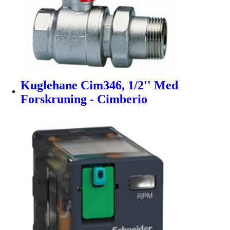
Kuglehane Cim346, 1/2'' Med
Forskruning - Cimberio